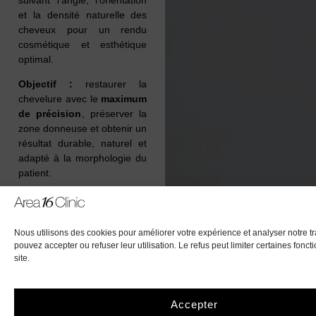
et la densité naturelle des
cheveux pour un rendu
cosmétique et esthétique
optimal.
Objectif :
restaurer la
chevelure avec le
maximum
de précision
, préserver la
zone donneuse et obtenir un
résultat durable, naturel et
adapté à la morphologie du
patient.
Nous utilisons des cookies pour améliorer votre expérience et analyser notre tr
pouvez accepter ou refuser leur utilisation. Le refus peut limiter certaines fonct
site.
Accepter