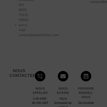
contact@ar
DU
BOIS
75116
PARIS
par e-
mail :
contact@area16clinic.com
NOUS
CONTACTER
NOUS
NOUS
PRENDRE
APPELER
ECRIRE
RENDEZ-
VOUS
LUN-SAM :
Via le
9h-20h GMT
formulaire de
Via Doctolib