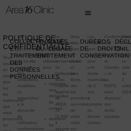
POLITIQUE DE
Les
Les
Le
Vous
Les
Conformémen
Décl
COLLECTE
FINALITÉS
BASE
DURÉE
VOS
DÉCL
données
données
traitement
avez
données
à la
CNI
CONFIDENTIALITÉ
ET
DU
LÉGALE
DE
DROITS
CNIL
personnelles
recueillies
repose
donc
sont
loi «
n°
TRAITEMENT
TRAITEMENT
CONSERVATION
collectées
sont
sur le
le
conservées
Informatique
1705
Vous
via ce site
utilisées
consentement
choix
pour
et
en
DES
souhaitez
peuvent
pour
de
et
une
Libertés
date
DONNÉES
en
être
:
l’utilisateur
êtes
durée
» et
du
savoir
PERSONNELLES
consultées,
et/ou
libres,
maximale
au
2
plus
répondre
modifiées
l’intérêt
dès
de 3
RGPD,
octo
sur
aux
ou
légitime
les
ans
vous
2013
les
demandes
supprimées
de
premières
à
disposez
traitements
de
à la
AREA
secondes
compter
des
que
contact,
demande
16
de
du
droits
nous
de
CLINIC
votre
dernier
suivants
améliorer
proposons,
l’utilisateur,
à
visite
contact.
:
les
ou
conformément
assurer
sur
services