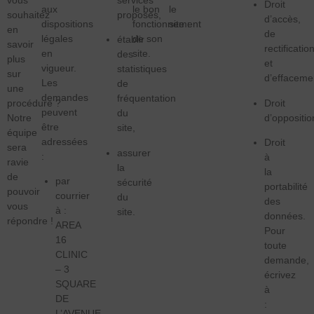
vous
Droit
aux
le bon
le
proposés,
souhaitez
d’accès,
dispositions
fonctionnement
site :
en
de
légales
de son
établir
savoir
rectificatio
en
site.
des
plus
et
vigueur.
statistiques
sur
d’effaceme
Les
de
une
demandes
fréquentation
Droit
procédure ?
peuvent
du
d’oppositio
Notre
être
site,
équipe
adressées
Droit
sera
assurer
:
à
ravie
la
la
de
par
sécurité
portabilité
pouvoir
courrier
du
des
vous
à :
site.
données.
répondre !
AREA
Pour
16
toute
CLINIC
demande,
– 3
écrivez
SQUARE
à
DE
:
L’AVENUE