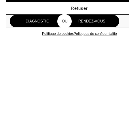
Refuser
Voir les préférences
DIAGNOSTIC
OU
RENDEZ-VOUS
Politique de cookies
Politiques de confidentialité