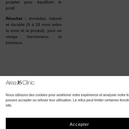
projeter pour équilibrer le
profil
Résultat :
immédiat, naturel
et durable (9 à 18 mois selon
la zone et le produit), pour un
visage harmonieux et
lumineux.
Nous utilisons des cookies pour améliorer votre expérience et analyser notre tr
pouvez accepter ou refuser leur utilisation. Le refus peut limiter certaines fonct
site.
Accepter